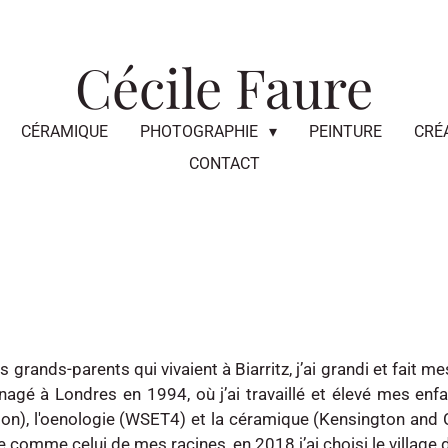
Cécile Faure
CÉRAMIQUE
PHOTOGRAPHIE
PEINTURE
CRÉ
CONTACT
s grands-parents qui vivaient à Biarritz, j’ai grandi et fai
nagé à Londres en 1994, où j’ai travaillé et élevé mes e
don), l'oenologie (WSET4) et la céramique (Kensington and Ch
e comme celui de mes racines, en 2018 j’ai choisi le village d