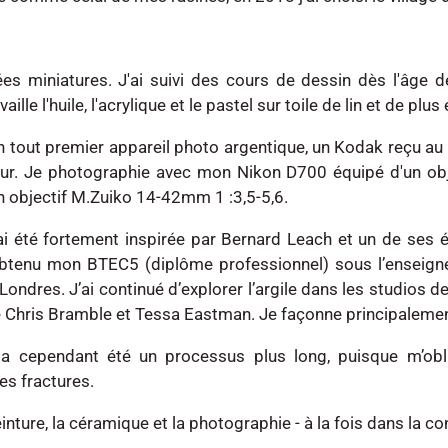
es miniatures. J'ai suivi des cours de dessin dès l'âge
ille l'huile, l'acrylique et le pastel sur toile de lin et de pl
tout premier appareil photo argentique, un Kodak reçu au No
rateur. Je photographie avec mon Nikon D700 équipé d'un o
n objectif M.Zuiko 14-42mm 1 :3,5-5,6.
 ai été fortement inspirée par Bernard Leach et un de ses
btenu mon BTEC5 (diplôme professionnel) sous l’enseign
ondres. J’ai continué d’explorer l’argile dans les studios d
 Chris Bramble et Tessa Eastman. Je façonne principalement 
t a cependant été un processus plus long, puisque m’o
es fractures.
peinture, la céramique et la photographie - à la fois dans la