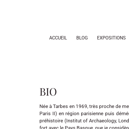
Passer
au
contenu
principal
ACCUEIL
BLOG
EXPOSITIONS
BIO
Née à Tarbes en 1969, très proche de me
Paris II) en région parisienne puis démé
préhistoire (Institut of Archaeology, Lon
fort avec le Pays Basque, que je considèr