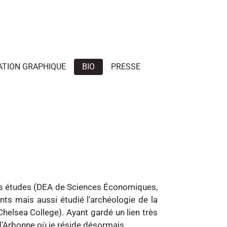
ATION GRAPHIQUE
BIO
PRESSE
t mes études (DEA de Sciences Économiques,
nfants mais aussi étudié l'archéologie de la
elsea College). Ayant gardé un lien très
’Arbonne où je réside désormais.